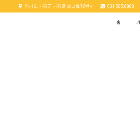
Skip
경기도 가평군 가평읍 보납로12번지
031.585.8888
to
content
홈